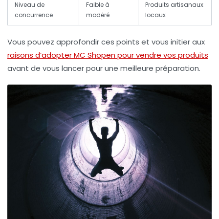
Niveau de
Faible à
Produits artisanaux
concurrence
modéré
locaux
Vous pouvez approfondir ces points et vous initier aux
raisons d’adopter MC Shopen pour vendre vos produits
avant de vous lancer pour une meilleure préparation.