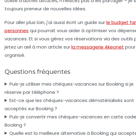
utilisé d'autres astuces, n'hésitez pas à les partager – je s
toujours preneur de nouvelles idées.
Pour aller plus loin, j'ai aussi écrit un guide sur
le budget fam
personnes
qui pourrait vous aider à optimiser vos dépens
vacances. Et si vous gérez vos réservations via des outils 
jetez un œil à mon article sur
la messagerie Akeonet
pour 
organisé.
Questions fréquentes
Puis-je utiliser mes chèques-vacances sur Booking si je
réserve par téléphone ?
Est-ce que les chèques-vacances dématérialisés sont
acceptés sur Booking ?
Puis-je convertir mes chèques-vacances en carte cad
Booking ?
Quelle est la meilleure alternative à Booking qui accept