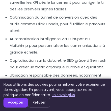
surveiller les KPI dès le lancement pour corriger le tir
dès les premiers signes faibles.
Optimisation du tunnel de conversion
avec des
outils comme ClickFunnels, pour fluidifier le parcours
client.
Automatisation intelligente
via HubSpot ou
Mailchimp pour personnaliser les communications à
grande échelle.
Capitalisation sur la data et le SEO
grâce à Semrush
pour créer un trafic organique durable et qualitatif.
Utilisation responsable des données
, notamment
avec Piwik PRO, pour assurer la conformité RGPD et
Nous utilisons des cookies pour améliorer votre expérience
la confiance client.
de navigation. En poursuivant, vous acceptez notre
politique de confidentialité.
En savoir plus
Coordination multicanal
via Hootsuite et Adobe
Accepter
Refuser
Marketing Cloud pour une cohérence et un pilotage
global des campagnes.