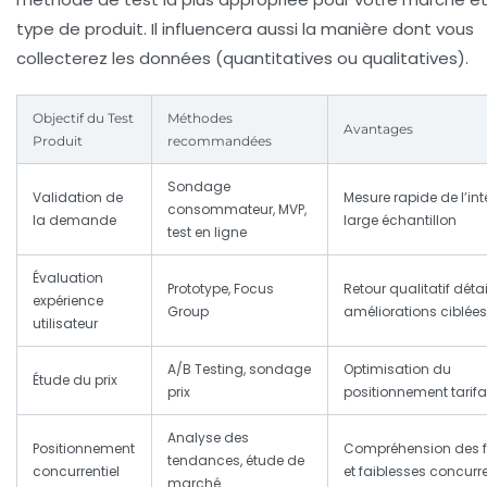
type de produit. Il influencera aussi la manière dont vous
collecterez les données (quantitatives ou qualitatives).
Objectif du Test
Méthodes
Avantages
Produit
recommandées
Sondage
Validation de
Mesure rapide de l’inté
consommateur, MVP,
la demande
large échantillon
test en ligne
Évaluation
Prototype, Focus
Retour qualitatif détail
expérience
Group
améliorations ciblées
utilisateur
A/B Testing, sondage
Optimisation du
Étude du prix
prix
positionnement tarifa
Analyse des
Positionnement
Compréhension des f
tendances, étude de
concurrentiel
et faiblesses concurre
marché