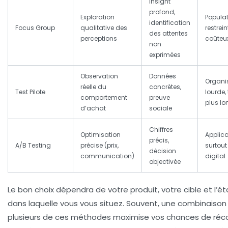
Insight
profond,
Exploration
Popula
identification
Focus Group
qualitative des
restrein
des attentes
perceptions
coûteu
non
exprimées
Observation
Données
Organi
réelle du
concrètes,
Test Pilote
lourde,
comportement
preuve
plus lo
d’achat
sociale
Chiffres
Optimisation
Applic
précis,
A/B Testing
précise (prix,
surtout
décision
communication)
digital
objectivée
Le bon choix dépendra de votre produit, votre cible et l’é
dans laquelle vous vous situez. Souvent, une combinaison
plusieurs de ces méthodes maximise vos chances de réco