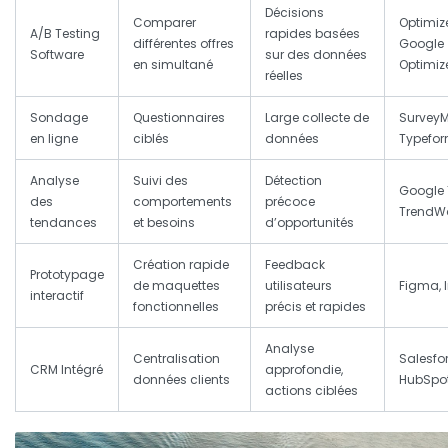
Décisions
Comparer
Optimize
A/B Testing
rapides basées
différentes offres
Google
Software
sur des données
en simultané
Optimiz
réelles
Sondage
Questionnaires
Large collecte de
SurveyM
en ligne
ciblés
données
Typefo
Analyse
Suivi des
Détection
Google 
des
comportements
précoce
TrendW
tendances
et besoins
d’opportunités
Création rapide
Feedback
Prototypage
de maquettes
utilisateurs
Figma, 
interactif
fonctionnelles
précis et rapides
Analyse
Centralisation
Salesfor
CRM Intégré
approfondie,
données clients
HubSpo
actions ciblées