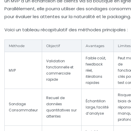
un MVP à un échantillon de clients via sa boutique en ligne
Parallèlement, elle pourra utiliser des sondages consom
pour évaluer les attentes sur la naturalité et le packaging.
Voici un tableau récapitulatif des méthodes principales :
Méthode
Objectif
Avantages
Limites
Faible coût,
Peut m
Validation
feedback
de
fonctionnelle et
MVP
réel,
fonctio
commerciale
itérations
clés po
rapide
rapides
test co
Risque
Recueil de
Échantillon
biais d
Sondage
données
large, facilité
répons
Consommateur
quantitatives sur
d’analyse
manqu
attentes
profon