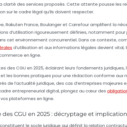
la clarté des services proposés. Cette attente pousse les 
on sur le cadre légal qu’ils doivent respecter.
e, Rakuten France, Boulanger et Carrefour amplifient la néc
tions d’utilisation rigoureusement définies, notamment pour 
dans cet environnement concurrentiel. Dans ce contexte, co
érales
d’utilisation et aux informations légales devient vital, 
 commerce en ligne.
ttes des CGU en 2025, éclairant leurs fondements juridiques,
é et les bonnes pratiques pour une rédaction conforme aux
rés de l’actualité juridique, des cas d’entreprises majeures e
cadre entrepreneurial digital, plongez au cœur des
obligatio
e vos plateformes en ligne.
 des CGU en 2025 : décryptage et implicatio
onstituent le socle juridique qui définit la relation contract