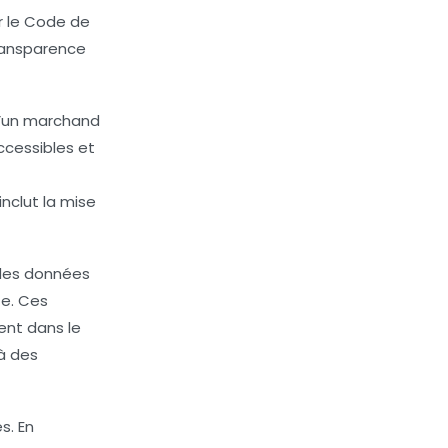
ar le Code de
transparence
e d’un marchand
ccessibles et
nclut la mise
e des données
te. Ces
ent dans le
à des
s. En