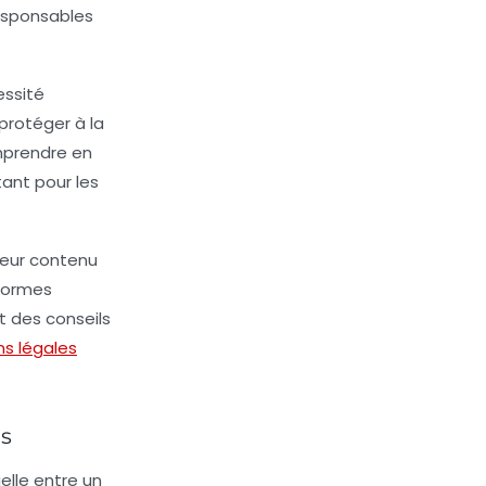
responsables
essité
protéger à la
mprendre en
tant pour les
 leur contenu
 normes
t des conseils
ns légales
ns
uelle entre un