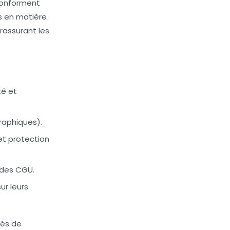
conforment
rs en matière
rassurant les
té et
raphiques).
et protection
 des CGU.
ur leurs
tés de