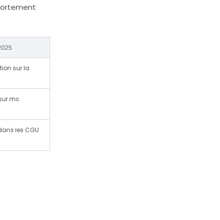
mportement
2025
tion sur la
 sur mc
 dans les CGU