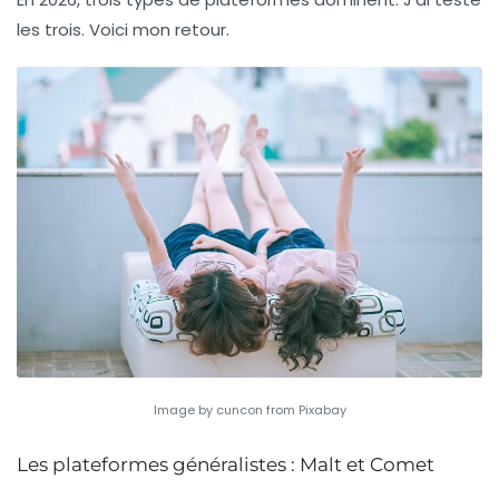
les trois. Voici mon retour.
Image by cuncon from Pixabay
Les plateformes généralistes : Malt et Comet