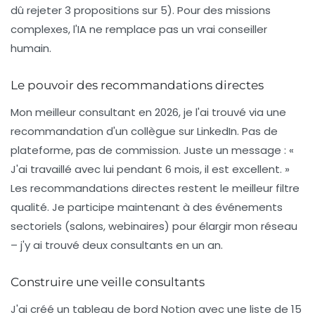
dû rejeter 3 propositions sur 5).
Pour des missions
complexes, l'IA ne remplace pas un vrai conseiller
humain.
Le pouvoir des recommandations directes
Mon meilleur consultant en 2026, je l'ai trouvé via une
recommandation d'un collègue sur LinkedIn. Pas de
plateforme, pas de commission. Juste un message : «
J'ai travaillé avec lui pendant 6 mois, il est excellent. »
Les recommandations directes restent le meilleur filtre
qualité.
Je participe maintenant à des événements
sectoriels (salons, webinaires) pour élargir mon réseau
– j'y ai trouvé deux consultants en un an.
Construire une veille consultants
J'ai créé un tableau de bord Notion avec une liste de 15