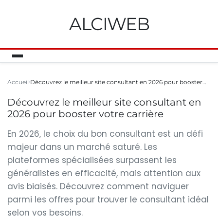
ALCIWEB
Accueil
Découvrez le meilleur site consultant en 2026 pour booster…
Découvrez le meilleur site consultant en
2026 pour booster votre carrière
En 2026, le choix du bon consultant est un défi
majeur dans un marché saturé. Les
plateformes spécialisées surpassent les
généralistes en efficacité, mais attention aux
avis biaisés. Découvrez comment naviguer
parmi les offres pour trouver le consultant idéal
selon vos besoins.