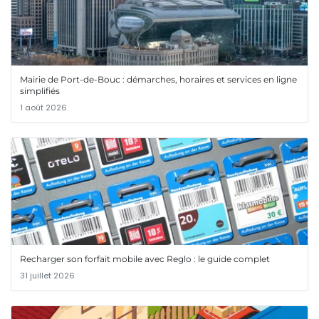
Mairie de Port-de-Bouc : démarches, horaires et services en ligne
simplifiés
1 août 2026
Recharger son forfait mobile avec Reglo : le guide complet
31 juillet 2026