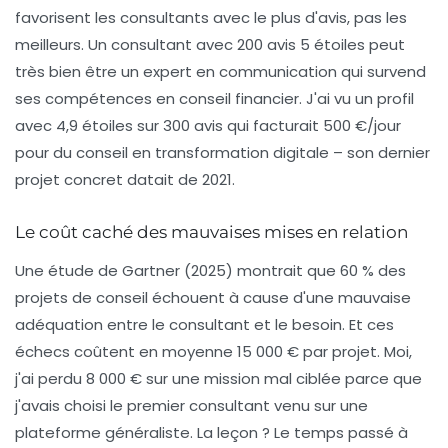
favorisent les consultants avec le plus d'avis, pas les
meilleurs. Un consultant avec 200 avis 5 étoiles peut
très bien être un expert en communication qui survend
ses compétences en conseil financier.
J'ai vu un profil
avec 4,9 étoiles sur 300 avis qui facturait 500 €/jour
pour du conseil en transformation digitale – son dernier
projet concret datait de 2021.
Le coût caché des mauvaises mises en relation
Une étude de Gartner (2025) montrait que 60 % des
projets de conseil échouent à cause d'une mauvaise
adéquation entre le consultant et le besoin. Et ces
échecs coûtent en moyenne 15 000 € par projet. Moi,
j'ai perdu 8 000 € sur une mission mal ciblée parce que
j'avais choisi le premier consultant venu sur une
plateforme généraliste.
La leçon ? Le temps passé à