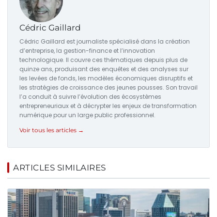
Cédric Gaillard
Cédric Gaillard est journaliste spécialisé dans la création
d’entreprise, la gestion-finance et l’innovation
technologique. Il couvre ces thématiques depuis plus de
quinze ans, produisant des enquêtes et des analyses sur
les levées de fonds, les modèles économiques disruptifs et
les stratégies de croissance des jeunes pousses. Son travail
l’a conduit à suivre l’évolution des écosystèmes
entrepreneuriaux et à décrypter les enjeux de transformation
numérique pour un large public professionnel.
Voir tous les articles →
ARTICLES SIMILAIRES