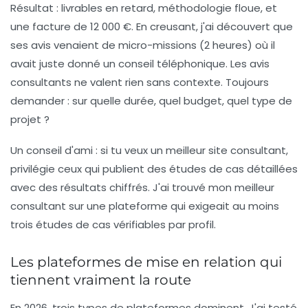
Résultat : livrables en retard, méthodologie floue, et
une facture de 12 000 €. En creusant, j'ai découvert que
ses avis venaient de micro-missions (2 heures) où il
avait juste donné un conseil téléphonique.
Les avis
consultants ne valent rien sans contexte.
Toujours
demander : sur quelle durée, quel budget, quel type de
projet ?
Un conseil d'ami : si tu veux un
meilleur site consultant
,
privilégie ceux qui publient des études de cas détaillées
avec des résultats chiffrés. J'ai trouvé mon meilleur
consultant sur une plateforme qui exigeait au moins
trois études de cas vérifiables par profil.
Les plateformes de mise en relation qui
tiennent vraiment la route
En 2026, trois types de plateformes dominent. J'ai testé