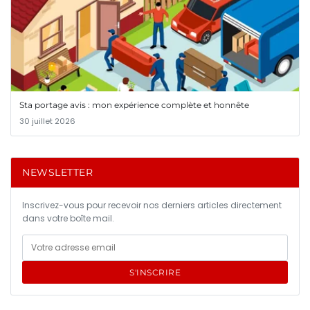
Sta portage avis : mon expérience complète et honnête
30 juillet 2026
NEWSLETTER
Inscrivez-vous pour recevoir nos derniers articles directement
dans votre boîte mail.
S'INSCRIRE