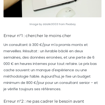
Image by ddalki3003 from Pixabay
Erreur n°1 : chercher le moins cher
Un consultant à 300 €/jour m'a promis monts et
merveilles. Résultat : un livrable bâclé en deux
semaines, des données erronées, et une perte de 6
000 € en heures internes pour tout refaire.
Le prix bas
cache souvent un manque d'expérience ou une
méthodologie faible.
Aujourd'hui, je fixe un budget
minimum de 800 €/jour pour un consultant senior – et
je vérifie toujours ses références.
Erreur n°2 : ne pas cadrer le besoin avant