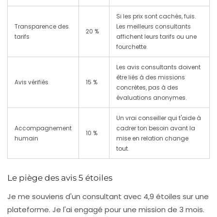
Si les prix sont cachés, fuis.
Transparence des
Les meilleurs consultants
20 %
tarifs
affichent leurs tarifs ou une
fourchette.
Les avis consultants doivent
être liés à des missions
Avis vérifiés
15 %
concrètes, pas à des
évaluations anonymes.
Un vrai conseiller qui t'aide à
Accompagnement
cadrer ton besoin avant la
10 %
humain
mise en relation change
tout.
Le piège des avis 5 étoiles
Je me souviens d'un consultant avec 4,9 étoiles sur une
plateforme. Je l'ai engagé pour une mission de 3 mois.