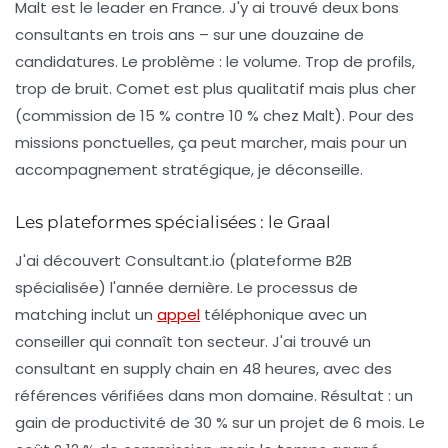
Malt est le leader en France. J'y ai trouvé deux bons
consultants en trois ans – sur une douzaine de
candidatures. Le problème : le volume. Trop de profils,
trop de bruit. Comet est plus qualitatif mais plus cher
(commission de 15 % contre 10 % chez Malt).
Pour des
missions ponctuelles, ça peut marcher, mais pour un
accompagnement stratégique, je déconseille.
Les plateformes spécialisées : le Graal
J'ai découvert Consultant.io (plateforme B2B
spécialisée) l'année dernière. Le processus de
matching inclut un
appel
téléphonique avec un
conseiller qui connaît ton secteur. J'ai trouvé un
consultant en supply chain en 48 heures, avec des
références vérifiées dans mon domaine.
Résultat : un
gain de productivité de 30 % sur un projet de 6 mois.
Le