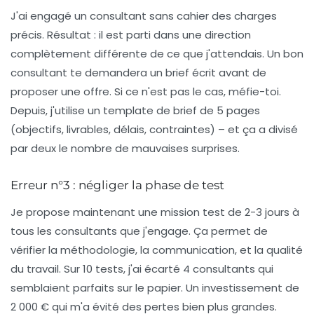
J'ai engagé un consultant sans cahier des charges
précis. Résultat : il est parti dans une direction
complètement différente de ce que j'attendais.
Un bon
consultant te demandera un brief écrit avant de
proposer une offre.
Si ce n'est pas le cas, méfie-toi.
Depuis, j'utilise un template de brief de 5 pages
(objectifs, livrables, délais, contraintes) – et ça a divisé
par deux le nombre de mauvaises surprises.
Erreur n°3 : négliger la phase de test
Je propose maintenant une mission test de 2-3 jours à
tous les consultants que j'engage. Ça permet de
vérifier la méthodologie, la communication, et la qualité
du travail.
Sur 10 tests, j'ai écarté 4 consultants qui
semblaient parfaits sur le papier.
Un investissement de
2 000 € qui m'a évité des pertes bien plus grandes.