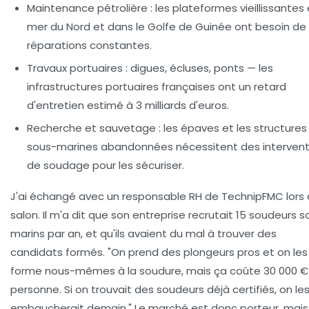
Maintenance pétrolière :
les plateformes vieillissantes
mer du Nord et dans le Golfe de Guinée ont besoin de
réparations constantes.
Travaux portuaires :
digues, écluses, ponts — les
infrastructures portuaires françaises ont un retard
d'entretien estimé à 3 milliards d'euros.
Recherche et sauvetage :
les épaves et les structures
sous-marines abandonnées nécessitent des intervent
de soudage pour les sécuriser.
J'ai échangé avec un responsable RH de
TechnipFMC
lors 
salon. Il m'a dit que son entreprise recrutait 15 soudeurs 
marins par an, et qu'ils avaient du mal à trouver des
candidats formés. "On prend des plongeurs pros et on les
forme nous-mêmes à la soudure, mais ça coûte 30 000 €
personne. Si on trouvait des soudeurs déjà certifiés, on le
embaucherait demain." Le marché est donc porteur, mais