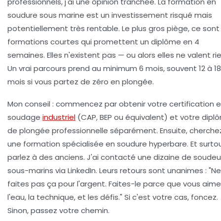
professionnels, j'ai une opinion tranchée. La
formation en
soudure sous marine
est un investissement risqué mais
potentiellement très rentable. Le plus gros piège, ce sont 
formations courtes qui promettent un diplôme en 4
semaines. Elles n'existent pas — ou alors elles ne valent rie
Un vrai parcours prend au minimum 6 mois, souvent 12 à 18
mois si vous partez de zéro en plongée.
Mon conseil : commencez par obtenir votre
certification 
soudage
industriel
(CAP, BEP ou équivalent) et votre
dipl
de plongée professionnelle
séparément. Ensuite, cherche
une formation spécialisée en soudure hyperbare. Et surtou
parlez à des anciens. J'ai contacté une dizaine de soudeu
sous-marins via LinkedIn. Leurs retours sont unanimes : "Ne
faites pas ça pour l'argent. Faites-le parce que vous aim
l'eau, la technique, et les défis." Si c'est votre cas, foncez.
Sinon, passez votre chemin.