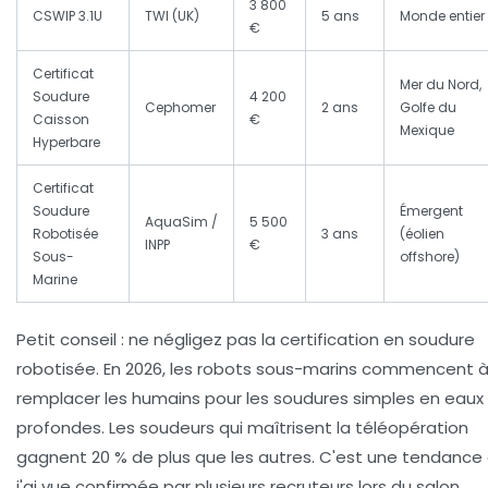
3 800
CSWIP 3.1U
TWI (UK)
5 ans
Monde entier
€
Certificat
Mer du Nord,
Soudure
4 200
Cephomer
2 ans
Golfe du
Caisson
€
Mexique
Hyperbare
Certificat
Soudure
Émergent
AquaSim /
5 500
Robotisée
3 ans
(éolien
INPP
€
Sous-
offshore)
Marine
Petit conseil : ne négligez pas la
certification en soudure
robotisée
. En 2026, les robots sous-marins commencent 
remplacer les humains pour les soudures simples en eaux
profondes. Les soudeurs qui maîtrisent la téléopération
gagnent 20 % de plus que les autres. C'est une tendance
j'ai vue confirmée par plusieurs recruteurs lors du salon