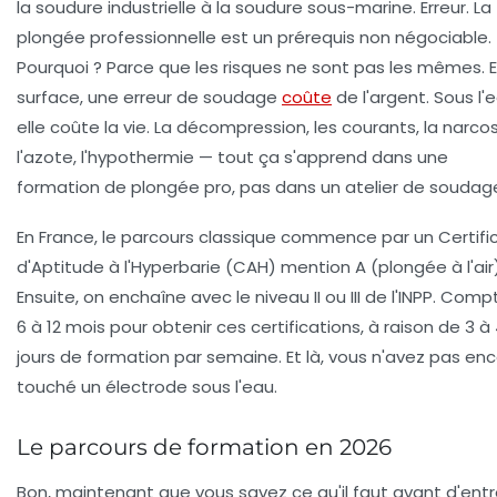
la soudure industrielle à la soudure sous-marine. Erreur. La
plongée professionnelle
est un prérequis non négociable.
Pourquoi ? Parce que les risques ne sont pas les mêmes. 
surface, une erreur de soudage
coûte
de l'argent. Sous l'e
elle coûte la vie. La décompression, les courants, la narco
l'azote, l'hypothermie — tout ça s'apprend dans une
formation de plongée pro, pas dans un atelier de soudag
En France, le parcours classique commence par un
Certifi
d'Aptitude à l'Hyperbarie
(CAH) mention A (plongée à l'air)
Ensuite, on enchaîne avec le niveau II ou III de l'INPP. Comp
6 à 12 mois pour obtenir ces certifications, à raison de 3 à
jours de formation par semaine. Et là, vous n'avez pas en
touché un électrode sous l'eau.
Le parcours de formation en 2026
Bon, maintenant que vous savez ce qu'il faut avant d'entr