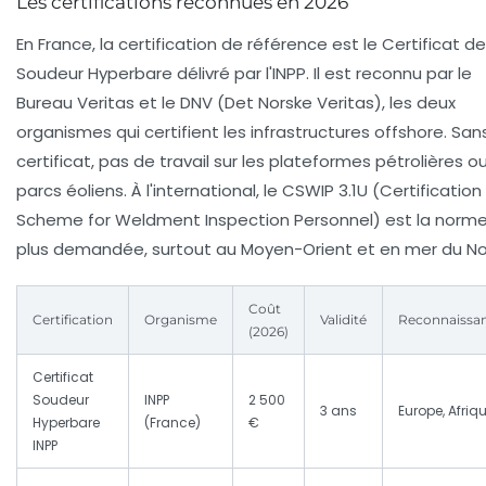
Les certifications reconnues en 2026
En France, la certification de référence est le
Certificat de
Soudeur Hyperbare
délivré par l'INPP. Il est reconnu par le
Bureau Veritas
et le
DNV
(Det Norske Veritas), les deux
organismes qui certifient les infrastructures offshore. San
certificat, pas de travail sur les plateformes pétrolières ou
parcs éoliens. À l'international, le
CSWIP 3.1U
(Certification
Scheme for Weldment Inspection Personnel) est la norme
plus demandée, surtout au Moyen-Orient et en mer du No
Coût
Certification
Organisme
Validité
Reconnaissa
(2026)
Certificat
Soudeur
INPP
2 500
3 ans
Europe, Afriq
Hyperbare
(France)
€
INPP