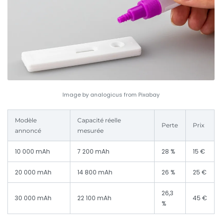
Image by analogicus from Pixabay
Modèle
Capacité réelle
Perte
Prix
annoncé
mesurée
10 000 mAh
7 200 mAh
28 %
15 €
20 000 mAh
14 800 mAh
26 %
25 €
26,3
30 000 mAh
22 100 mAh
45 €
%