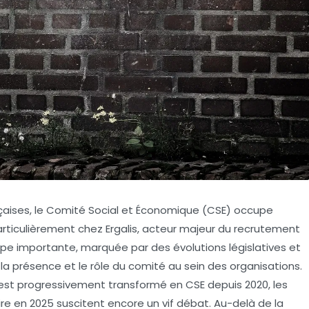
nçaises, le Comité Social et Économique (CSE) occupe
articulièrement chez Ergalis, acteur majeur du recrutement
pe importante, marquée par des évolutions législatives et
la présence et le rôle du comité au sein des organisations.
s’est progressivement transformé en CSE depuis 2020, les
re en 2025 suscitent encore un vif débat. Au-delà de la