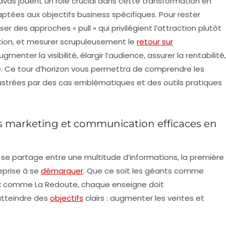
as jouent un rôle crucial dans cette transformation en
tées aux objectifs business spécifiques. Pour rester
er des approches « pull » qui privilégient l’attraction plutôt
sation, et mesurer scrupuleusement le
retour sur
ugmenter la visibilité, élargir l’audience, assurer la rentabilité,
. Ce tour d’horizon vous permettra de comprendre les
lustrées par des cas emblématiques et des outils pratiques
es marketing et communication efficaces en
se partage entre une multitude d’informations, la première
reprise à se
démarquer
. Que ce soit les géants comme
ux comme La Redoute, chaque enseigne doit
atteindre des
objectifs
clairs : augmenter les ventes et