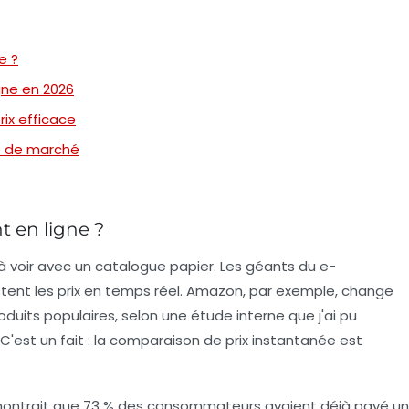
e ?
igne en 2026
ix efficace
se de marché
nt en ligne ?
n à voir avec un catalogue papier. Les géants du e-
ustent les prix en temps réel. Amazon, par exemple, change
oduits populaires, selon une étude interne que j'ai pu
'est un fait : la
comparaison de prix
instantanée est
 montrait que 73 % des consommateurs avaient déjà payé un