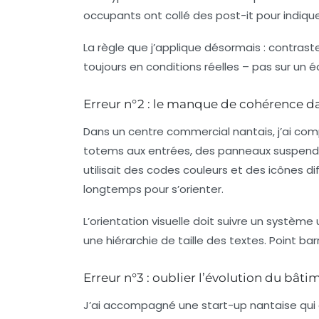
occupants ont collé des post-it pour indiqu
La règle que j’applique désormais :
contrast
toujours en conditions réelles – pas sur un é
Erreur n°2 : le manque de cohérence dan
Dans un centre commercial nantais, j’ai co
totems aux entrées, des panneaux suspendus,
utilisait des codes couleurs et des icônes diff
longtemps pour s’orienter.
L’
orientation visuelle
doit suivre un système u
une hiérarchie de taille des textes. Point bar
Erreur n°3 : oublier l’évolution du bâti
J’ai accompagné une start-up nantaise qui a