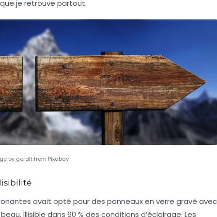
s que je retrouve partout.
ge by geralt from Pixabay
isibilité
ronantes avait opté pour des panneaux en verre gravé avec
eau. Illisible dans 60 % des conditions d’éclairage. Les