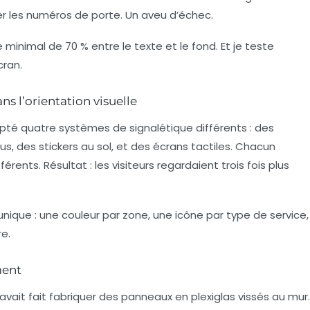
er les numéros de porte. Un aveu d’échec.
e minimal de 70 %
entre le texte et le fond. Et je teste
cran.
s l’orientation visuelle
mpté
quatre systèmes de signalétique différents
: des
 des stickers au sol, et des écrans tactiles. Chacun
érents. Résultat : les visiteurs regardaient trois fois plus
nique : une couleur par zone, une icône par type de service,
re.
ment
vait fait fabriquer des panneaux en plexiglas vissés au mur.